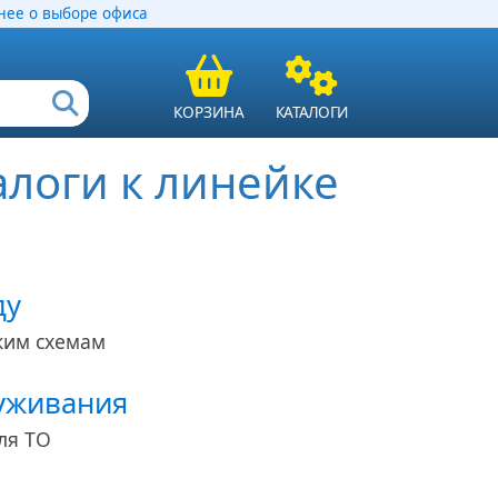
ее о выборе офиса
КОРЗИНА
КАТАЛОГИ
логи к линейке
ду
ким схемам
луживания
ля ТО